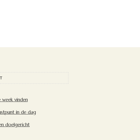
T
e week vinden
ustpunt in de dag
en doelgericht